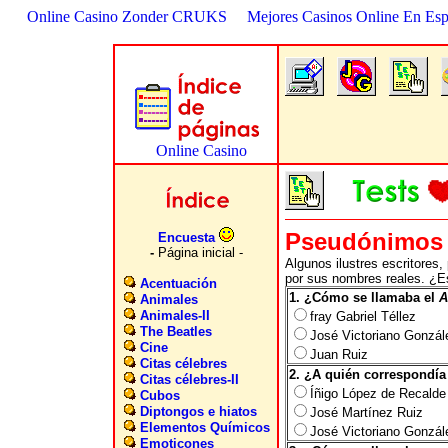
Online Casino Zonder CRUKS
Mejores Casinos Online En Es
Pseudónimos
Encuesta
-
Página inicial -
Algunos ilustres escritores
por sus nombres reales. ¿E
Acentuación
1. ¿Cómo se llamaba el
A
Animales
Animales-II
fray Gabriel Téllez
The Beatles
José Victoriano Gonzál
Cine
Juan Ruiz
Citas célebres
2. ¿A quién correspondí
Citas célebres-II
Íñigo López de Recalde
Cubos
Diptongos e hiatos
José Martínez Ruiz
Elementos Químicos
José Victoriano Gonzál
Emoticones