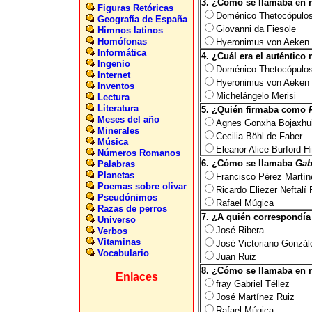
3. ¿Cómo se llamaba en 
Figuras Retóricas
Doménico Thetocópulo
Geografía de España
Giovanni da Fiesole
Himnos latinos
Homófonas
Hyeronimus von Aeken
Informática
4. ¿Cuál era el auténtic
Ingenio
Doménico Thetocópulo
Internet
Hyeronimus von Aeken
Inventos
Michelángelo Merisi
Lectura
Literatura
5. ¿Quién firmaba como
Meses del año
Agnes Gonxha Bojaxhu
Minerales
Cecilia Böhl de Faber
Música
Eleanor Alice Burford H
Números Romanos
6. ¿Cómo se llamaba
Gab
Palabras
Planetas
Francisco Pérez Martín
Poemas sobre olivar
Ricardo Eliezer Neftalí
Pseudónimos
Rafael Múgica
Razas de perros
7. ¿A quién correspondí
Universo
José Ribera
Verbos
Vitaminas
José Victoriano Gonzál
Vocabulario
Juan Ruiz
8. ¿Cómo se llamaba en 
Enlaces
fray Gabriel Téllez
José Martínez Ruiz
Rafael Múgica