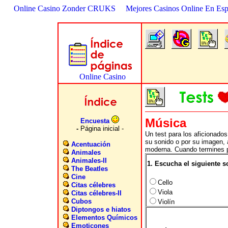
Online Casino Zonder CRUKS
Mejores Casinos Online En Es
Música
Encuesta
-
Página inicial -
Un test para los aficionado
su sonido o por su imagen,
Acentuación
moderna. Cuando termines p
Animales
Animales-II
1. Escucha el siguiente 
The Beatles
Cine
Cello
Citas célebres
Viola
Citas célebres-II
Cubos
Violín
Diptongos e hiatos
Elementos Químicos
Emoticones