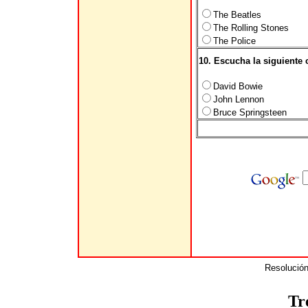
The Beatles
The Rolling Stones
The Police
10. Escucha la siguiente 
David Bowie
John Lennon
Bruce Springsteen
Resolución
Tr