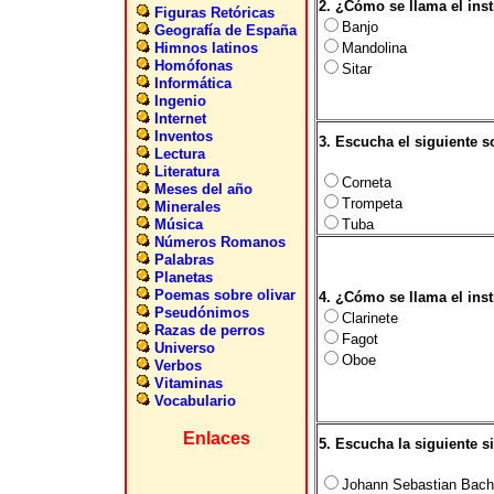
2. ¿Cómo se llama el inst
Figuras Retóricas
Banjo
Geografía de España
Himnos latinos
Mandolina
Homófonas
Sitar
Informática
Ingenio
Internet
Inventos
3. Escucha el siguiente 
Lectura
Literatura
Corneta
Meses del año
Trompeta
Minerales
Música
Tuba
Números Romanos
Palabras
Planetas
Poemas sobre olivar
4. ¿Cómo se llama el inst
Pseudónimos
Clarinete
Razas de perros
Fagot
Universo
Oboe
Verbos
Vitaminas
Vocabulario
Enlaces
5. Escucha la siguiente 
Johann Sebastian Bach