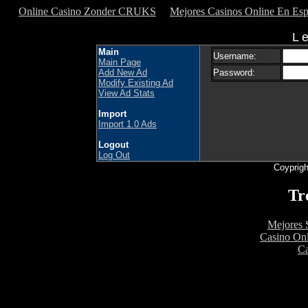
Online Casino Zonder CRUKS
Mejores Casinos Online En Es
L e
Main
Username:
Main Page
Add New Ad
Password:
Modify Existing Ad
View Ad Stats
Import
Import 1.0 Ads
Logout
Log Out
Coyprigh
Tr
Mejores 
Casino Onl
C