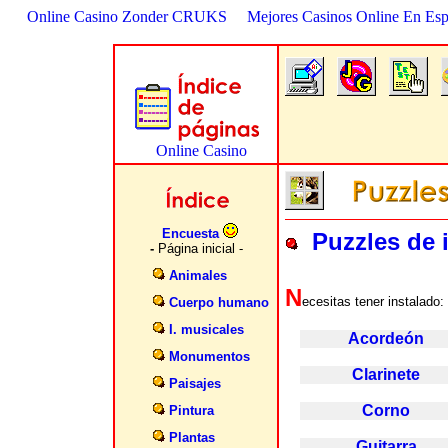
Online Casino Zonder CRUKS
Mejores Casinos Online En Es
Encuesta
Puzzles de 
-
Página inicial -
Animales
N
ecesitas tener instalado:
Cuerpo humano
I. musicales
Acordeón
Monumentos
Clarinete
Paisajes
Corno
Pintura
Plantas
Guitarra