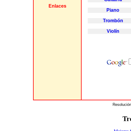
Enlaces
Piano
Trombón
Violín
Resolución
Tr