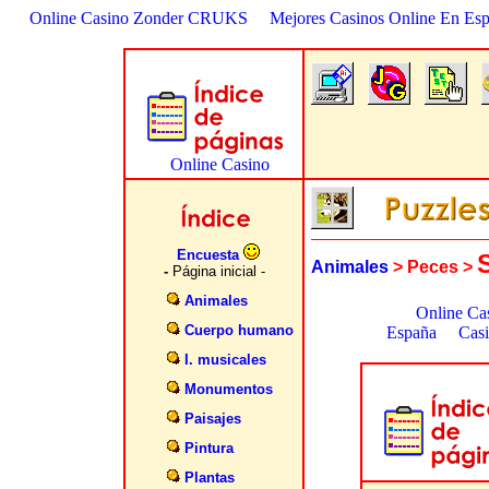
Online Casino Zonder CRUKS
Mejores Casinos Online En Es
Encuesta
Animales
> Peces >
-
Página inicial -
Animales
Cuerpo humano
I. musicales
Monumentos
Paisajes
Pintura
Plantas