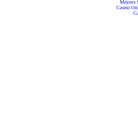
Mejores 
Casino Onl
C