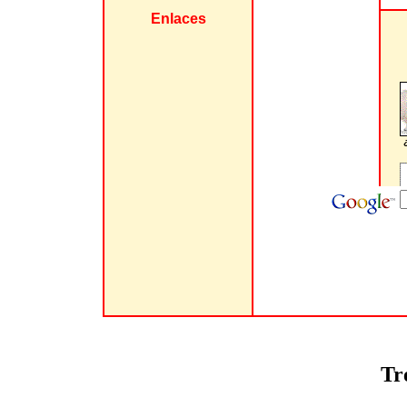
Enlaces
Tr