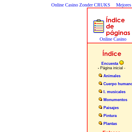
Online Casino Zonder CRUKS
Mejores
Encuesta
-
Página inicial -
Animales
Cuerpo human
I. musicales
Monumentos
Paisajes
Pintura
Plantas