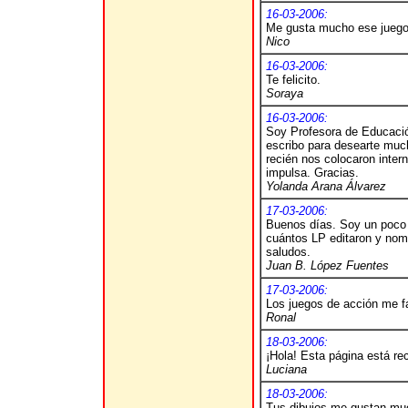
16-03-2006:
Me gusta mucho ese juego 
Nico
16-03-2006:
Te felicito.
Soraya
16-03-2006:
Soy Profesora de Educació
escribo para desearte muc
recién nos colocaron inter
impulsa. Gracias.
Yolanda Arana Álvarez
17-03-2006:
Buenos días. Soy un poco f
cuántos LP editaron y nom
saludos.
Juan B. López Fuentes
17-03-2006:
Los juegos de acción me 
Ronal
18-03-2006:
¡Hola! Esta página está re
Luciana
18-03-2006:
Tus dibujos me gustan muc