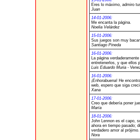
Eres lo máximo, admiro tu
Juan
14-01-2006:
Me encanta la página.
Noelia Velárdez
15-01-2006:
Sus juegos son muy baca
Santiago Pineda
16-01-2006:
La página verdaderamente l
entretenerlos, y que ellos
Luis Eduardo Muria
- Vene
16-01-2006:
¡Enhorabuena! He encontra
web, espero que siga crec
Xana
17-01-2006:
Creo que debería poner ju
María
18-01-2006:
John Lennon es el capo, sus
ahora en tiempo pasado; dig
verdadero amor al prójimo.
Nora