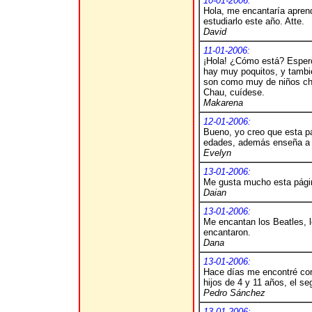
10-01-2006:
Hola, me encantaría aprend
estudiarlo este año. Atte.
David
11-01-2006:
¡Hola! ¿Cómo está? Espero 
hay muy poquitos, y tambi
son como muy de niños chi
Chau, cuídese.
Makarena
12-01-2006:
Bueno, yo creo que esta pá
edades, además enseña a qu
Evelyn
13-01-2006:
Me gusta mucho esta pági
Daian
13-01-2006:
Me encantan los Beatles,
encantaron.
Dana
13-01-2006:
Hace días me encontré con
hijos de 4 y 11 años, el se
Pedro Sánchez
13-01-2006: