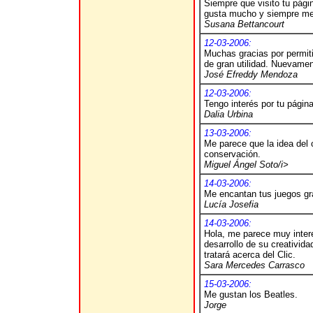
Siempre que visito tu pági
gusta mucho y siempre me p
Susana Bettancourt
12-03-2006:
Muchas gracias por permiti
de gran utilidad. Nuevamen
José Efreddy Mendoza
12-03-2006:
Tengo interés por tu página
Dalia Urbina
13-03-2006:
Me parece que la idea del 
conservación.
Miguel Ángel Soto/i>
14-03-2006:
Me encantan tus juegos gra
Lucía Josefia
14-03-2006:
Hola, me parece muy interes
desarrollo de su creativid
tratará acerca del Clic.
Sara Mercedes Carrasco
15-03-2006:
Me gustan los Beatles.
Jorge