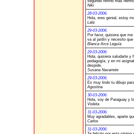
segundo himno más hermo
Niki
28-03-2006:
Hola, eres genial, estoy mu
Lala
29-03-2006:
Por favor, quisiera que me
va al jardín y necesito qu
Blanca Arce Leguía
29-03-2006:
Hola, quisiera saludarte y 
pedagogía, y en mi asignat
despide,
Susana Navarrete
29-03-2006:
Es muy lindo tu dibujo par
Agostina
30-03-2006:
Hola, soy de Paraguay y l
Violeta
31-03-2006:
Muy agradables, aparte que
Carlos
31-03-2006:
Te felicito por esta págin