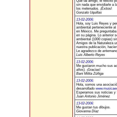
Qué tal amigo, le felicito 
sin nada que envidiarle a 
los melenudos. ¡Éxitos!
Gonzalo Uquillas
13-02-2006:
Hola, soy Luis Reyes y pe
ambiental perteneciente al
en México. Me preguntaba 
en su página. Lo anterior 
ambiental (1000 copias) si
Amigos de la Naturaleza us
nuestra publicación, hacie
Le agradezco de antemano 
Luis Alberto Reyes
13-02-2006:
Me gustaron mucho sus ac
años). ¡Gracias!
Bani Milita Zúñiga
13-02-2006:
Hola, somos una asociació
desarrollado
www.musicae
Esperamos sus noticias y 
Juan Antonio Jiménez
13-02-2006:
Me gustan tus dibujos.
Giovanna Díaz