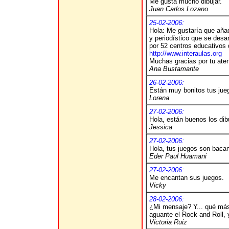
Me gusta mucho dibujar.
Juan Carlos Lozano
25-02-2006:
Hola: Me gustaría que añad
y periodístico que se desar
por 52 centros educativos 
http://www.interaulas.org
Muchas gracias por tu aten
Ana Bustamante
26-02-2006:
Están muy bonitos tus jueg
Lorena
27-02-2006:
Hola, están buenos los dib
Jessica
27-02-2006:
Hola, tus juegos son baca
Eder Paul Huamani
27-02-2006:
Me encantan sus juegos.
Vicky
28-02-2006:
¿Mi mensaje? Y... qué más
aguante el Rock and Roll, 
Victoria Ruiz