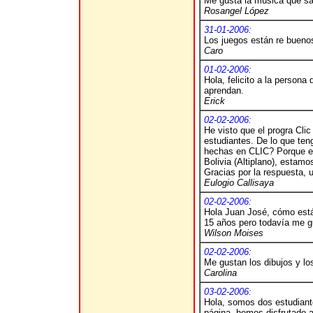
Me gusta la música que sal
Rosangel López
31-01-2006:
Los juegos están re bueno
Caro
01-02-2006:
Hola, felicito a la person
aprendan.
Erick
02-02-2006:
He visto que el progra Cli
estudiantes. De lo que te
hechas en CLIC? Porque es
Bolivia (Altiplano), estamo
Gracias por la respuesta, u
Eulogio Callisaya
02-02-2006:
Hola Juan José, cómo estás
15 años pero todavía me gu
Wilson Moises
02-02-2006:
Me gustan los dibujos y lo
Carolina
03-02-2006:
Hola, somos dos estudiante
página, hemos disfrutado 