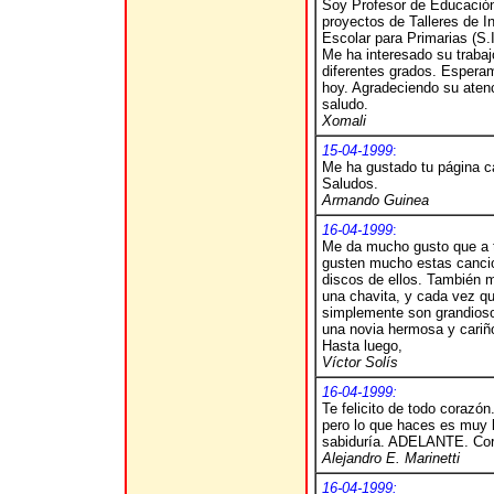
Soy Profesor de Educación
proyectos de Talleres de I
Escolar para Primarias (S.I
Me ha interesado su trabaj
diferentes grados. Espera
hoy. Agradeciendo su atenc
saludo.
Xomali
15-04-1999
:
Me ha gustado tu página c
Saludos.
Armando Guinea
16-04-1999
:
Me da mucho gusto que a t
gusten mucho estas cancio
discos de ellos. También 
una chavita, y cada vez qu
simplemente son grandios
una novia hermosa y cariñ
Hasta luego,
Víctor Solís
16-04-1999:
Te felicito de todo corazó
pero lo que haces es muy 
sabiduría. ADELANTE. Cor
Alejandro E. Marinetti
16-04-1999: