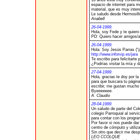
espacio de internet para m
material, que es muy inter
Le saludo desde Hermosill
Anabell
26-04-1999:
Hola, soy Fede y te quier
PD: Quiero hacer amigos/a
26-04-1999:
Hola: Soy Jesús Parras ("
http://www.inforvip.es/jara
Te escribo para felicitarte
¿Podrías visitar la mía y 
27-04-1999:
Hola, gracias te doy por la
para que buscara tu págin
escribir, me gustan mucho 
Byeeeeeee.
A. Claudio
28-04-1999:
Un saludo de parte del Co
colegio Parroquial al serv
para contar con los progra
Por favor si nos puede dar
centro de cómputo y utiliza
Sin otro que decir me despi
LEO CCOLQUE