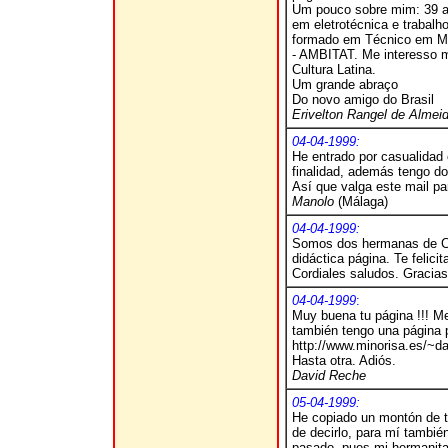
Um pouco sobre mim: 39 an
em eletrotécnica e traba
formado em Técnico em Me
- AMBITAT. Me interesso mu
Cultura Latina.
Um grande abraço
Do novo amigo do Brasil
Erivelton Rangel de Almei
04-04-1999:
He entrado por casualidad 
finalidad, además tengo d
Así que valga este mail par
Manolo
(Málaga)
04-04-1999:
Somos dos hermanas de Chi
didáctica página. Te felici
Cordiales saludos. Gracias
04-04-1999
:
Muy buena tu página !!! 
también tengo una página 
http://www.minorisa.es/~da
Hasta otra. Adiós.
David Reche
05-04-1999:
He copiado un montón de tu
de decirlo, para mí tambié
pasado, pues mi hermanita