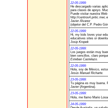
22-05-1999:
He descargado varias aplic
para clases de apoyo. Muc
Puede visitar nuestra Web
http://centros4.pntic.mec
Javier Álvarez
(objetor del C.P. Pedro Gó
22-05-1999:
Hi, my kids loves your edu
educatives sites or downlo
Josip Kropek
22-05-1999:
Los juegos están muy buen
bien sencillos, claro porq
Esteban Castelazo.
22-05-1999:
Hola, soy de México, estu
Jesús Manuel Richarte.
23-05-1999:
Tu página es muy buena. F
Javier
(Argentina).
23-05-1999:
Hola, me llamo Mario Los
24-05-1999:
Desde Australia, un saludo