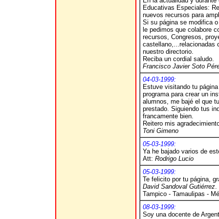
En la actualidad y durante
Educativas Especiales: Rec
nuevos recursos para ampli
Si su página se modifica o
le pedimos que colabore c
recursos, Congresos, proye
castellano,...relacionadas
nuestro directorio.
Reciba un cordial saludo.
Francisco Javier Soto Pér
04-03-1999:
Estuve visitando tu págin
programa para crear un ins
alumnos, me bajé el que t
prestado. Siguiendo tus in
francamente bien.
Reitero mis agradecimient
Toni Gimeno
05-03-1999:
Ya he bajado varios de est
Att:
Rodrigo Lucio
05-03-1999:
Te felicito por tu página, g
David Sandoval Gutiérrez
.
Tampico - Tamaulipas - M
08-03-1999:
Soy una docente de Argent