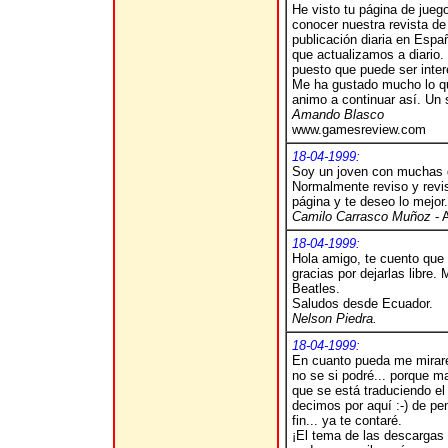
He visto tu página de jueg
conocer nuestra revista d
publicación diaria en Espa
que actualizamos a diario. 
puesto que puede ser inter
Me ha gustado mucho lo que
animo a continuar así. Un 
Amando Blasco
www.gamesreview.com
18-04-1999:
Soy un joven con muchas g
Normalmente reviso y revis
página y te deseo lo mejor..
Camilo Carrasco Muñoz
- 
18-04-1999:
Hola amigo, te cuento que
gracias por dejarlas libre
Beatles.
Saludos desde Ecuador.
Nelson Piedra.
18-04-1999:
En cuanto pueda me mirar
no se si podré... porque 
que se está traduciendo el 
decimos por aquí :-) de pe
fin... ya te contaré.
¡El tema de las descargas 