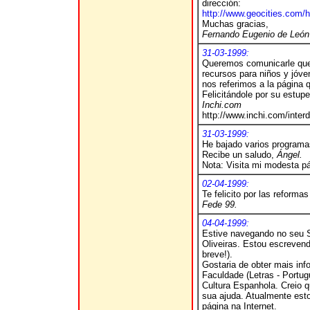
dirección:
http://www.geocities.com/
Muchas gracias,
Fernando Eugenio de León
31-03-1999:
Queremos comunicarle que s
recursos para niños y jóve
nos referimos a la página 
Felicitándole por su estupe
Inchi.com
http://www.inchi.com/interd
31-03-1999:
He bajado varios programas
Recibe un saludo
,
Ángel.
Nota: Visita mi modesta 
02-04-1999:
Te felicito por las reform
Fede 99.
04-04-1999:
Estive navegando no seu Si
Oliveiras. Estou escreven
breve!).
Gostaria de obter mais inf
Faculdade (Letras - Portu
Cultura Espanhola. Creio q
sua ajuda. Atualmente est
página na Internet.