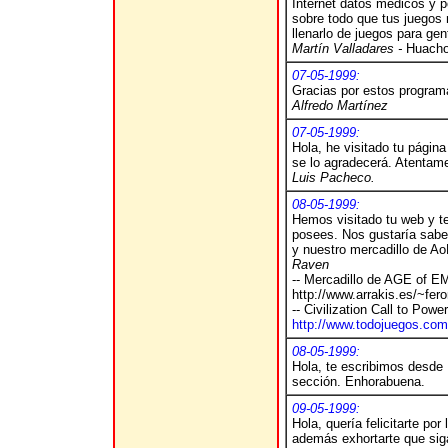
Internet datos médicos y 
sobre todo que tus juegos 
llenarlo de juegos para ge
Martín Valladares -
Huacho
07-05-1999:
Gracias por estos program
Alfredo Martínez
07-05-1999:
Hola, he visitado tu págin
se lo agradecerá. Atentam
Luis Pacheco.
08-05-1999:
Hemos visitado tu web y te
posees. Nos gustaría saber
y nuestro mercadillo de A
Raven
-- Mercadillo de AGE of E
http://www.arrakis.es/~fero
-- Civilization Call to Power
http://www.todojuegos.com/
08-05-1999:
Hola, te escribimos desd
sección. Enhorabuena.
09-05-1999:
Hola, quería felicitarte po
además exhortarte que sig