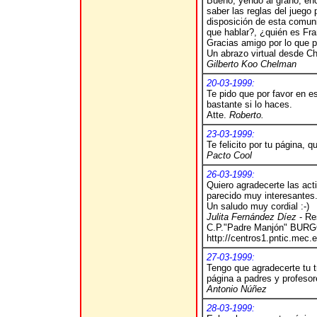
Bueno, yendo al grano, enc
saber las reglas del juego 
disposición de esta comun
que hablar?, ¿quién es F
Gracias amigo por lo que 
Un abrazo virtual desde Ch
Gilberto Koo Chelman
20-03-1999:
Te pido que por favor en e
bastante si lo haces.
Atte.
Roberto.
23-03-1999:
Te felicito por tu página,
P
acto Cool
26-03-1999:
Quiero agradecerte las act
parecido muy interesantes.
Un saludo muy cordial :-)
Julita Fernández Díez
- Re
C.P."Padre Manjón" BUR
http://centros1.pntic.mec
27-03-1999:
Tengo que agradecerte tu 
página a padres y profesor
Antonio Núñez
28-03-1999: