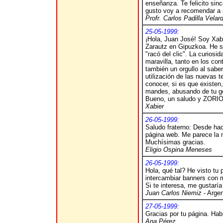
enseñanza. Te felicito si
gusto voy a recomendar a
Profr. Carlos Padilla Velar
25-05-1999:
¡Hola, Juan José! Soy Xabi
Zarautz en Gipuzkoa. He sa
"racó del clic". La curios
maravilla, tanto en los co
también un orgullo al saber
utilización de las nuevas t
conocer, si es que existen,
mandes, abusando de tu ge
Bueno, un saludo y ZORION
Xabier
26-05-1999:
Saludo fraterno: Desde hac
página web. Me parece la m
Muchísimas gracias.
Eligio Ospina Meneses
26-05-1999:
Hola, qué tal? He visto tu
intercambiar banners con 
Si te interesa, me gustarí
Juan Carlos Niemiz
- Argen
27-05-1999:
Gracias por tu página. Habr
Ana Pérez.