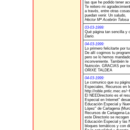
las que he podido tener a
Te reitero mi agradecimient
a través, entre otras cosa
puedan venir. Un saludo,
Héctor Mª Acebrón Tolosa
03-03-1999:
Qué página tan sencilla y c
Dario.
04-03-1999:
Lo primero felicitarte por
De allí cogimos tu progra
pero se lo hemos mandado
inconveniente. También le
Nutrición.
GRACIAS por to
ORIXE TALDEA
04-03-1999:
Le comunico que su página
Especiales, Recursos en In
http://roble.pntic.mec.es/~
El NEEDirectorio es el re
Especial en Internet" desa
Educación Especial y Nuev
López" de Cartagena (Murci
Recursos de Cartagena-La 
este Directorio se recogen
Educación Especial y las
bloques temáticos y con di