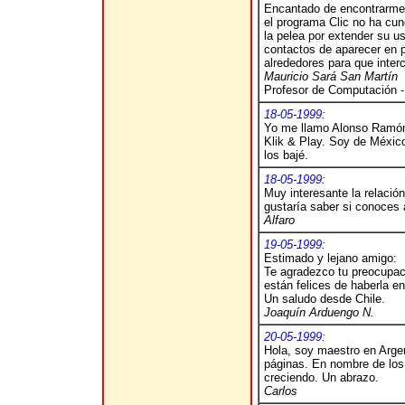
Encantado de encontrarme 
el programa Clic no ha cu
la pelea por extender su u
contactos de aparecer en p
alrededores para que inte
Mauricio Sará San Martín
Profesor de Computación -
18-05-1999:
Yo me llamo Alonso Ramón 
Klik & Play.
Soy de México
los bajé.
18-05-1999:
Muy interesante la relació
gustaría saber si conoce
A
lfaro
19-05-1999:
Estimado y lejano amigo:
Te agradezco tu preocupaci
están felices de haberla e
Un saludo desde Chile.
Joaquín Arduengo N.
20-05-1999:
Hola, soy maestro en Argen
páginas. En nombre de los 
creciendo. Un abrazo.
Carlos