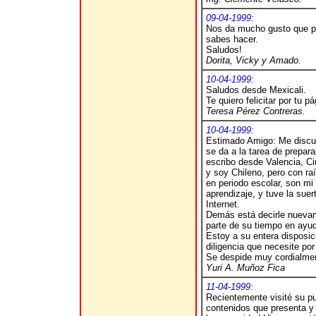
09-04-1999:
Nos da mucho gusto que pe
sabes hacer.
Saludos!
Dorita, Vicky y Amado.
10-04-1999:
Saludos desde Mexicali.
Te quiero felicitar por tu p
Teresa Pérez Contreras.
10-04-1999:
Estimado Amigo: Me disculp
se da a la tarea de prepar
escribo desde Valencia, Ci
y soy Chileno, pero con r
en periodo escolar, son mi
aprendizaje, y tuve la sue
Internet.
Demás está decirle nuevam
parte de su tiempo en ayud
Estoy a su entera disposic
diligencia que necesite por
Se despide muy cordialme
Yuri A. Muñoz Fica
11-04-1999:
Recientemente visité su pu
contenidos que presenta y 