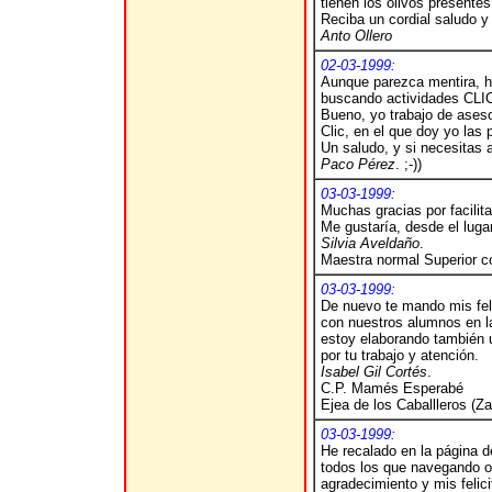
tienen los olivos presente
Reciba un cordial saludo y
Anto Ollero
02-03-1999:
Aunque parezca mentira, he
buscando actividades CLIC.
Bueno, yo trabajo de aseso
Clic, en el que doy yo las
Un saludo, y si necesitas al
Paco Pérez
. ;-))
03-03-1999:
Muchas gracias por facilita
Me gustaría, desde el luga
Silvia Aveldaño
.
Maestra normal Superior co
03-03-1999:
De nuevo te mando mis fel
con nuestros alumnos en la
estoy elaborando también 
por tu trabajo y atención.
Isabel Gil Cortés
.
C.P. Mamés Esperabé
Ejea de los Caballleros (Z
03-03-1999:
He recalado en la página d
todos los que navegando o 
agradecimiento y mis felic