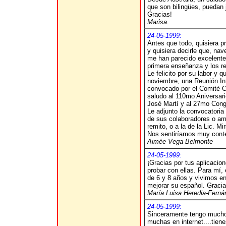
que son bilingües, puedan 
Gracias!
Marisa.
24-05-1999:
Antes que todo, quisiera 
y quisiera decirle que, na
me han parecido excelentes
primera enseñanza y los r
Le felicito por su labor y 
noviembre, una Reunión I
convocado por el Comité C
saludo al 110mo Aniversari
José Martí y al 27mo Cong
Le adjunto la convocatoria 
de sus colaboradores o am
remito, o a la de la Lic. M
Nos sentiríamos muy conte
Aimée Vega Belmonte
24-05-1999:
¡Gracias por tus aplicacio
probar con ellas. Para mí, 
de 6 y 8 años y vivimos en
mejorar su español. Gracia
María Luisa Heredia-Fern
24-05-1999:
Sinceramente tengo mucho g
muchas en internet....tien