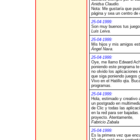
Anidsa Claudio.
Nota: Me gustaría que pusi
página y sea un centro de 
25-04-1999:
Son muy buenos tus juegos
Luis Leiva.
25-04-1999:
Mis hijos y mis amigos es
Ángel Nava.
25-04-1999:
Oye, me llamo Edward Acho
poniendo este programa te
no olvido los aplicacione
que siga poniendo juegos gr
Vivo en el Hatillo qta. Bu
programas.
25-04-1999:
Hola, estimado y creativo
un postgrado en multimedia
de Clic y todas las aplica
en la red para ser bajadas.
proyecto. Atentamente,
Fabricio Zabala
25-04-1999:
Es la primera vez que encue
10 años está muy contenta. 