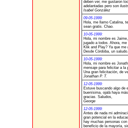
deben ver, me gustaron to
adelantadas pero son ilustr
Isabel González
09-05-1999:
Hola, me llamo Catalina, t
sean gratis. Chao.
10-05-1999:
Hola, mi nombre es Jaime,
jugado a todos. Ahora, me
Klik and Play? Ya que me g
Desde Córdoba, un saludo
10-05-1999:
Hola,
mi nombre es Jonatha
mensaje para felicitar a l
Una gran felicitación, de
Jonathan P. T.
12-05-1999:
Estuve buscando algo de e
buenísima, ojalá haya más
gracias. Saludos,
George
12-05-1999:
Antes de nada mi admiració
gran potencial en la educac
hay muchas personas con l
beneficio de la mayoría, s