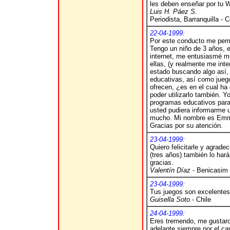
les deben enseñar por tu 
Luis H. Páez S.
Periodista, Barranquilla - 
22-04-1999:
Por este conducto me permit
Tengo un niño de 3 años, e
internet, me entusiasmé m
ellas, (y realmente me int
estado buscando algo así, 
educativas, así como jueg
ofrecen, ¿es en el cual ha
poder utilizarlo también. Y
programas educativos para 
usted pudiera informarme u
mucho. Mi nombre es Emma 
Gracias por su atención.
23-04-1999:
Quiero felicitarle y agrade
(tres años) también lo h
gracias.
Valentín Díaz
- Benicasim
23-04-1999:
Tus juegos son excelentes,
Guisella Soto
- Chile
24-04-1999:
Eres tremendo, me gustaron
adelante siempre por el ca