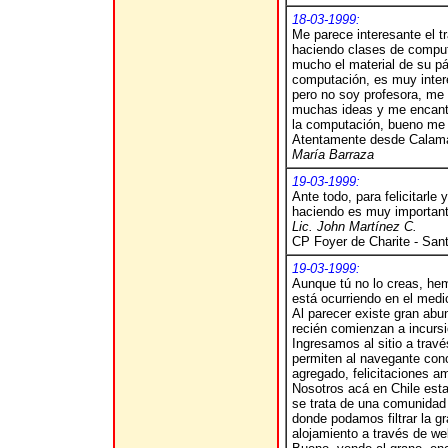
18-03-1999:
Me parece interesante el t
haciendo clases de comput
mucho el material de su pá
computación, es muy intere
pero no soy profesora, me
muchas ideas y me encanta
la computación, bueno me 
Atentamente desde Calama
María Barraza
19-03-1999:
Ante todo, para felicitarle
haciendo es muy important
Lic. John Martínez C.
CP Foyer de Charite - San
19-03-1999:
Aunque tú no lo creas, hem
está ocurriendo en el medio
Al parecer existe gran abu
recién comienzan a incurs
Ingresamos al sitio a trav
permiten al navegante cono
agregado, felicitaciones a
Nosotros acá en Chile est
se trata de una comunidad 
donde podamos filtrar la g
alojamiento a través de we