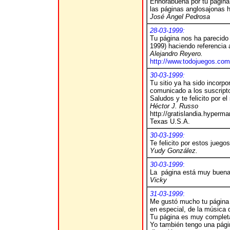
Enhorabuena por tu página
las páginas anglosajonas h
José Ángel Pedrosa
28-03-1999:
Tu página nos ha parecido 
1999) haciendo referencia a
Alejandro Reyero.
http://www.todojuegos.com
30-03-1999:
Tu sitio ya ha sido incorp
comunicado a los suscripto
Saludos y te felicito por el 
Héctor J. Russo
http://gratislandia.hyperma
Texas U.S.A.
30-03-1999:
Te felicito por estos jueg
Yudy González.
30-03-1999
:
La página está muy buena,
Vicky
31-03-1999
:
Me gustó mucho tu página 
en especial, de la música 
Tu página es muy completa
Yo también tengo una págin