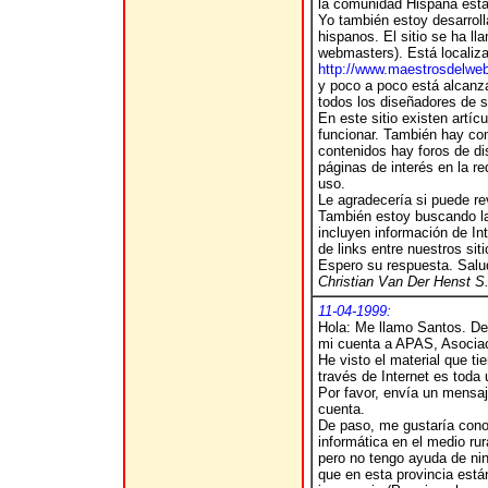
la comunidad Hispana está 
Yo también estoy desarroll
hispanos. El sitio se ha l
webmasters). Está localiz
http://www.maestrosdelwe
y poco a poco está alcanza
todos los diseñadores de s
En este sitio existen artí
funcionar. También hay con
contenidos hay foros de di
páginas de interés en la re
uso.
Le agradecería si puede re
También estoy buscando la 
incluyen información de Int
de links entre nuestros sit
Espero su respuesta. Salu
Christian Van Der Henst S
11-04-1999:
Hola: Me llamo Santos. De
mi cuenta a APAS, Asociac
He visto el material que t
través de Internet es toda 
Por favor, envía un mensaj
cuenta.
De paso, me gustaría cono
informática en el medio ru
pero no tengo ayuda de ni
que en esta provincia est