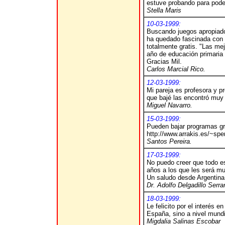
estuve probando para pode
Stella Maris
10-03-1999:
Buscando juegos apropiados
ha quedado fascinada con 
totalmente gratis. "Las mej
año de educación primaria
Gracias Mil.
Carlos Marcial Rico.
12-03-1999:
Mi pareja es profesora y p
que bajé las encontró muy
Miguel Navarro.
15-03-1999:
Pueden bajar programas gra
http://www.arrakis.es/~sper
Santos Pereira.
17-03-1999:
No puedo creer que todo est
años a los que les será muy
Un saludo desde Argentina
Dr. Adolfo Delgadillo Serra
18-03-1999:
Le felicito por el interés 
España, sino a nivel mundi
Migdalia Salinas Escobar