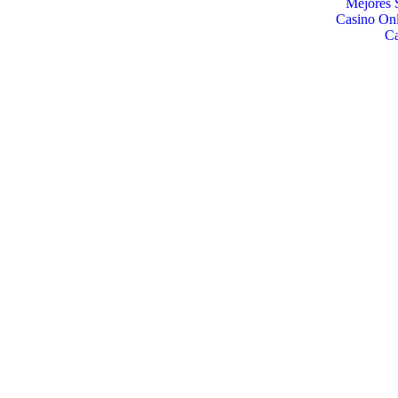
Mejores 
Casino Onl
C