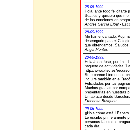
28-05-1999
:
Hola, ante todo felicitarte
Beatles y quisiera que me d
de las canciones en progr
Andrés García Elbal
- Esco
28-05-1999:
Me han encantado. Aquí n
descargado para el Colegio
que obtengamos. Saludos.
Angel Montes
28-05-1999:
Hola Juan José, por fin...
paquete de actividades "La
http://www.xtec.es/recurso
Si te parece bien en los p
incluiré también en el "racó
Felicidades por tus págin
Muchas gracias por compart
presentarlas en nuestras p
Un abrazo desde Barcelon
Francesc Busquets
29-05-1999:
¡¡Hola cómo está!! Espero 
Le escribo primeramente par
personas fabulosos program
cada día.