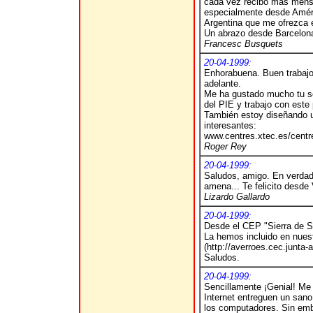
cada vez recibo más mensa
especialmente desde Améric
Argentina que me ofrezca e
Un abrazo desde Barcelon
Francesc Busquets
20-04-1999:
Enhorabuena. Buen trabajo
adelante.
Me ha gustado mucho tu se
del PIE y trabajo con este
También estoy diseñando u
interesantes:
www.centres.xtec.es/cent
Roger Rey
20-04-1999:
Saludos, amigo. En verdad 
amena... Te felicito desd
Lizardo Gallardo
20-04-1999:
Desde el CEP "Sierra de Se
La hemos incluido en nues
(
http://averroes.cec.junta-
Saludos.
20-04-1999:
Sencillamente ¡Genial!
Me 
Internet entreguen un sano
los computadores.
Sin emb