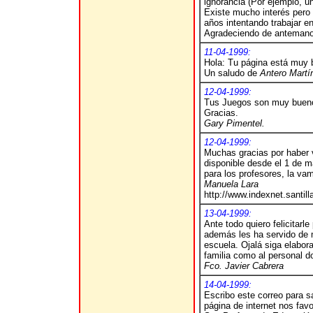
ignorancia (Por ejemplo, u
Existe mucho interés pero 
años intentando trabajar en
Agradeciendo de antemano t
11-04-1999:
Hola: Tu página está muy b
Un saludo de
Antero Martí
12-04-1999:
Tus Juegos son muy bueno
Gracias.
Gary Pimentel.
12-04-1999:
Muchas gracias por haber v
disponible desde el 1 de ma
para los profesores, la vam
Manuela Lara
http://www.indexnet.santill
13-04-1999:
Ante todo quiero felicitarl
además les ha servido de 
escuela. Ojalá siga elabor
familia como al personal d
Fco. Javier Cabrera
14-04-1999:
Escribo este correo para s
página de internet nos fav