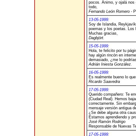
pocos. Ánimo, y ojalá nos
todo,
Fernando León Romero -
P
13-05-1999:
Soy de Islandia, Reykjaví
poemas y los poetas. Los 
Muchas gracias,
Dagbjört.
15-05-1999:
Hola, te felicito por tu pá
hay algún rincón en intern
demasiado, ¿me lo podría
Adrián Iniesta González.
16-05-1999:
Es realmente bueno lo qu
Ricardo Saavedra
17-05-1999:
Querido compañero: Te env
(Ciudad Real). Hemos baja
correctamente. Sin embargo
mensaje versión antigua del
¿Se debe alguna otra caus
Estamos aprendiendo y pro
José Ramón Rodrigo
Responsable de Nuevas Te
17-05-1999: