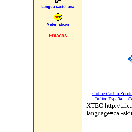
Lengua castellana
Matemáticas
Enlaces