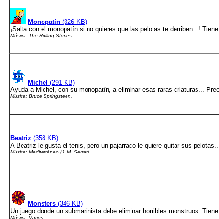
Monopatín
(326 KB)
¡Salta con el monopatín si no quieres que las pelotas te derriben...! Tiene
Música: The Rolling Stones.
Michel
(291 KB)
Ayuda a Michel, con su monopatín, a eliminar esas raras criaturas... Prec
Música: Bruce Springsteen.
Beatriz
(358 KB)
A Beatriz le gusta el tenis, pero un pajarraco le quiere quitar sus pelota
Música: Mediterráneo (J. M. Serrat)
Monsters
(346 KB)
Un juego donde un submarinista debe eliminar horribles monstruos. Tiene
Música: Varios.