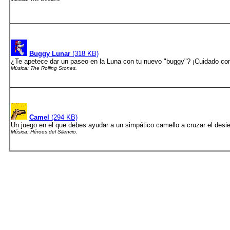
Buggy Lunar
(318 KB)
¿Te apetece dar un paseo en la Luna con tu nuevo "buggy"? ¡Cuidado con
Música: The Rolling Stones.
Camel
(294 KB)
Un juego en el que debes ayudar a un simpático camello a cruzar el desier
Música: Héroes del Silencio.