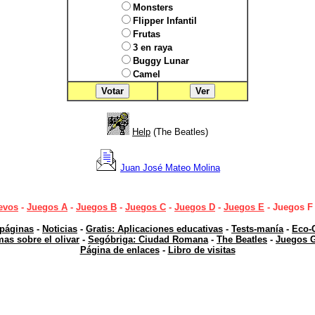
Monsters
Flipper Infantil
Frutas
3 en raya
Buggy Lunar
Camel
Help
(The Beatles)
Juan José Mateo Molina
evos
-
Juegos A
-
Juegos B
-
Juegos C
-
Juegos D
-
Juegos E
- Juegos F
 páginas
-
Noticias
-
Gratis: Aplicaciones educativas
-
Tests-manía
-
Eco-
as sobre el olivar
-
Segóbriga: Ciudad Romana
-
The Beatles
-
Juegos G
Página de enlaces
-
Libro de visitas