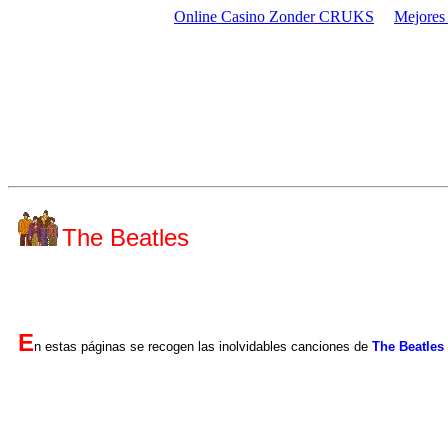
Online Casino Zonder CRUKS
Mejores
The Beatles
E
n estas páginas se recogen las inolvidables canciones de
The Beatles