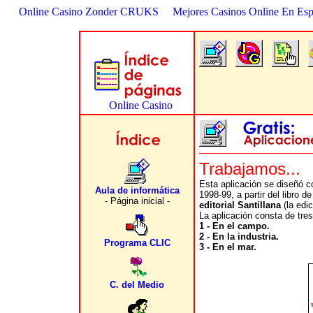
Online Casino Zonder CRUKS
Mejores Casinos Online En Es
Trabajamos...
Esta aplicación se diseñó 
Aula de informática
1998-99, a partir del libro d
- Página inicial -
editorial Santillana
(la edi
La aplicación consta de tre
1 - En el campo.
2 - En la industria.
Programa CLIC
3 - En el mar.
C. del Medio